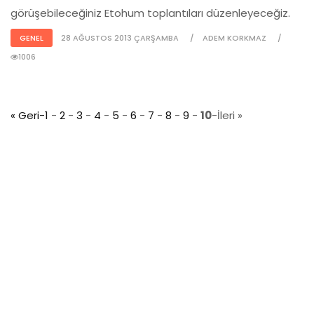
görüşebileceğiniz Etohum toplantıları düzenleyeceğiz.
GENEL
28 AĞUSTOS 2013 ÇARŞAMBA
ADEM KORKMAZ
1006
« Geri-
1
-
2
-
3
-
4
-
5
-
6
-
7
-
8
-
9
-
10
-İleri »