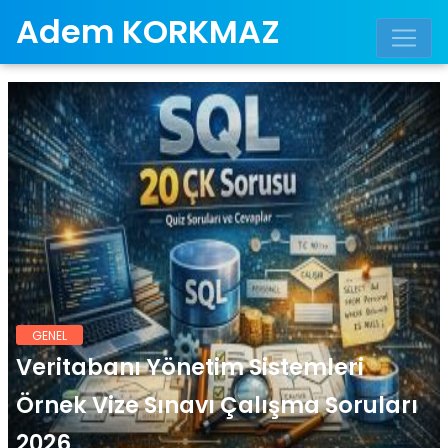
Adem KORKMAZ
GENEL
Veritabanı Yönetim Sistemleri
Örnek Vize Sınavı Çalışma Soruları
2026