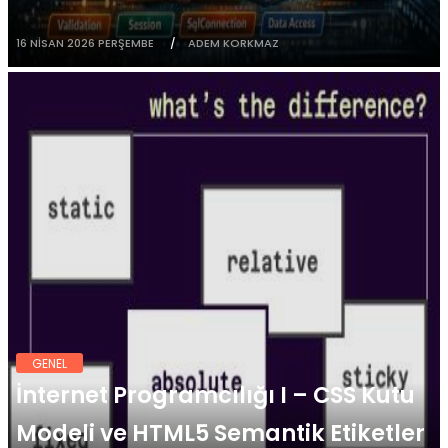
16 NISAN 2026 PERŞEMBE
ADEM KORKMAZ
GENEL
İnternet Programcılığı I – CSS Kutu
Modeli ve HTML5 Semantik Etiketler