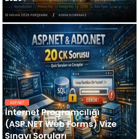
16 NISAN 2026 PERŞEMBE
ADEM KORKMAZ
ASP.NET
İnternet Programcılığı
(ASP.NET Web Forms) Vize
Sınavı Soruları