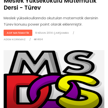
Meslek Yüksekokulu Matematik
Dersi - Türev
Meslek yüksekoullarında okutulan matematik dersinin
Türev konusu power point olarak eklenmiştir.
AOF MATEMATIK
9 NISAN 2014 ÇARŞAMBA
ADEM KORKMAZ
1464