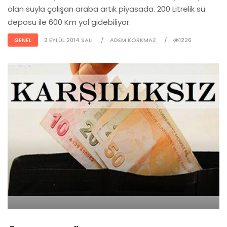
olan suyla çalışan araba artık piyasada. 200 Litrelik su
deposu ile 600 Km yol gidebiliyor.
GENEL
2 EYLÜL 2014 SALI
ADEM KORKMAZ
1226