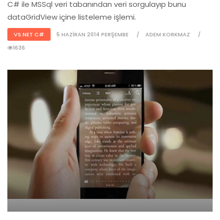
C# ile MSSql veri tabanından veri sorgulayıp bunu
dataGridView içine listeleme işlemi.
VS.NET C#
5 HAZIRAN 2014 PERŞEMBE
ADEM KORKMAZ
1636