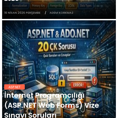
16 NISAN 2026 PERŞEMBE
ADEM KORKMAZ
ASP.NET
İnternet Programcılığı
(ASP.NET Web Forms) Vize
Sınavı Soruları