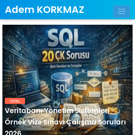
Adem KORKMAZ
GENEL
Veritabanı Yönetim Sistemleri
Örnek Vize Sınavı Çalışma Soruları
2026