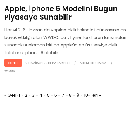
Apple, İphone 6 Modelini Bugün
Piyasaya Sunabilir
Her yıl 2-6 Haziran da yapılan akıllı teknoloji dünyasının en
büyük etkiliği olan WWDC, bu yıl yine farklı ürün lansmaları
sunacak.Bunlardan biri da Apple'ın en üst seviye akıllı
telefonu İphone 6 olabilir.
GENEL
2 HAZIRAN 2014 PAZARTESI
ADEM KORKMAZ
1096
« Geri-
1
-
2
-
3
-
4
-
5
-
6
-
7
-
8
-
9
-
10
-İleri »